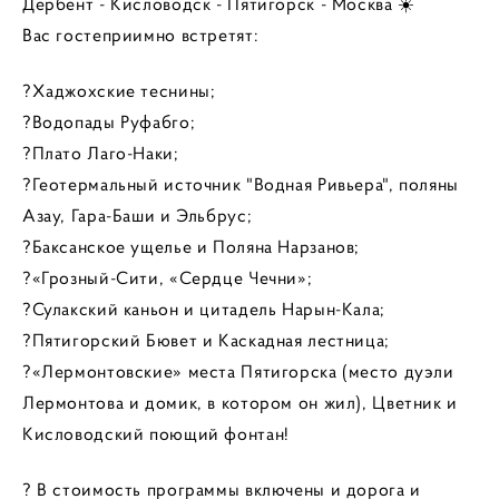
Дербент - Кисловодск - Пятигорск - Москва ☀️
Вас гостеприимно встретят:
?Хаджохские теснины;
?Водопады Руфабго;
?Плато Лаго-Наки;
?Геотермальный источник "Водная Ривьера", поляны
Азау, Гара-Баши и Эльбрус;
?Баксанское ущелье и Поляна Нарзанов;
?«Грозный-Сити, «Сердце Чечни»;
?Сулакский каньон и цитадель Нарын-Кала;
?Пятигорский Бювет и Каскадная лестница;
?«Лермонтовские» места Пятигорска (место дуэли
Лермонтова и домик, в котором он жил), Цветник и
Кисловодский поющий фонтан!
? В стоимость программы включены и дорога и